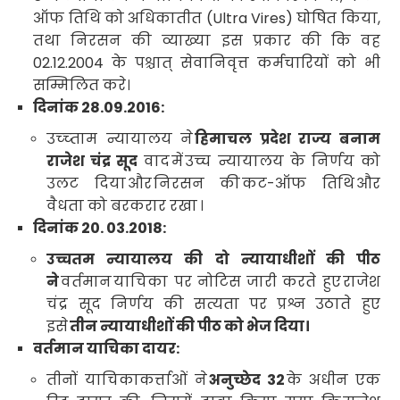
ऑफ तिथि को अधिकातीत
(Ultra Vires)
घोषित किया
,
तथा
निरसन
की व्याख्या इस प्रकार की कि वह
02.12.2004
के पश्चात् सेवानिवृत्त कर्मचारियों को भी
सम्मिलित करे
।
दिनांक
28.09.2016:
उच्च्ताम न्यायालय ने
हिमाचल प्रदेश राज्य बनाम
राजेश चंद्र सूद
वाद
में
उच्च न्यायालय के निर्णय को
उलट दिया
और
निरसन की
कट-ऑफ तिथि
और
वैधता को बरकरार रखा
।
दिनांक
20. 03.2018:
उच्चतम न्यायालय की दो न्यायाधीशों की पीठ
ने
वर्तमान
याचिका पर नोटिस जारी करते हुए
राजेश
चंद्र सूद निर्णय की सत्यता पर प्रश्न उठाते हुए
इसे
तीन न्यायाधीशों की पीठ को भेज दिया।
वर्तमान याचिका दायर:
तीनों याचिकाकर्त्ताओं ने
अनुच्छेद
32
के अधीन एक