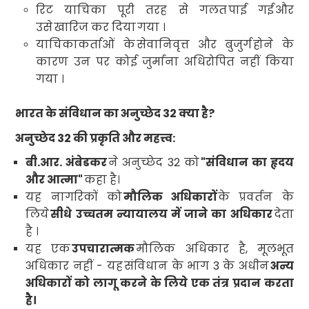
रिट याचिका पूरी तरह से गलत
पाई गई
और
उसे
खारिज कर दिया
गया ।
याचिकाकर्ताओं के
सेवानिवृत्त और बुजुर्ग
होने के
कारण उन पर कोई जुर्माना अधिरोपित नहीं किया
गया ।
भारत के संविधान का अनुच्छेद
32
क्या है
?
अनुच्छेद
32
की प्रकृति और महत्त्व
:
बी.आर. अंबेडकर
ने अनुच्छेद
32
को
"
संविधान का हृदय
और आत्मा"
कहा है।
यह नागरिकों को
मौलिक अधिकारों
के
प्रवर्तन के
लिये
सीधे उच्चतम न्यायालय में जाने का अधिकार
देता
है ।
यह एक
उपचारात्मक
मौलिक अधिकार है
,
मूलभूत
अधिकार नहीं - यह
संविधान के भाग
3
के अधीन
अन्य
अधिकारों को लागू करने के लिये एक तंत्र प्रदान करता
है।