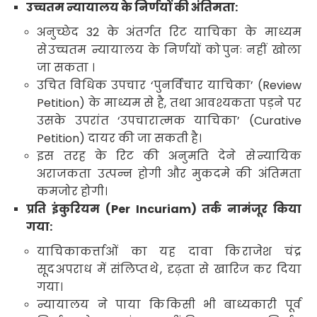
उच्चतम न्यायालय के निर्णयों की अंतिमता:
अनुच्छेद
32
के अंतर्गत रिट याचिका के माध्यम
से
उच्चतम न्यायालय के निर्णयों को
पुनः नहीं खोला
जा सकता ।
उचित विधिक उपचार
‘
पुनर्विचार याचिका’ (
Review
Petition)
के माध्यम से है
,
तथा आवश्यकता पड़ने पर
उसके उपरांत ‘उपचारात्मक याचिका’ (
Curative
Petition)
दायर की जा सकती है
।
इस तरह के रिट की अनुमति देने से
न्यायिक
अराजकता उत्पन्न होगी और मुकदमे की अंतिमता
कमजोर होगी।
प्रति इंकुरियम
(Per Incuriam)
तर्क नामंजूर किया
गया
:
याचिकाकर्त्ताओं का यह दावा कि
राजेश चंद्र
सूद
अपराध में संलिप्त
थे
,
दृढ़ता से खारिज कर दिया
गया।
न्यायालय ने पाया कि
किसी भी बाध्यकारी पूर्व