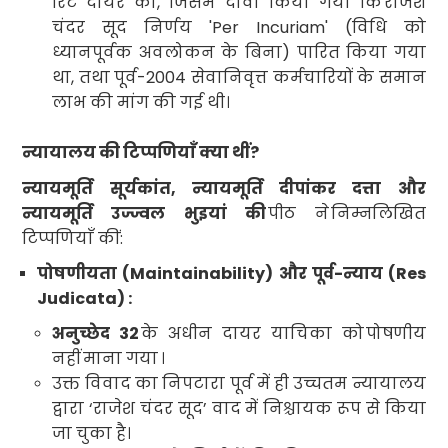
रिट दायर की
,
जिसमें दावा किया गया कि
राजेश
चंदर सूद निर्णय
'Per Incuriam' (
विधि
को
ध्यानपूर्वक अवलोकन के बिना) पारित किया गया
था
,
तथा
पूर्व-
2004
सेवानिवृत्त कर्मचारियों के समान
लाभ की मांग की गई
थी।
न्यायालय की टिप्पणियाँ क्या थीं
?
न्यायमूर्ति सूर्यकांत
,
न्यायमूर्ति दीपांकर दत्ता और
न्यायमूर्ति उज्ज्वल भुइयां की
पीठ ने
निम्नलिखित
टिप्पणियाँ कीं:
पोषणीयता
(Maintainability)
और पूर्व-न्याय
(Res
Judicata) :
अनुच्छेद
32
के अधीन
दायर याचिका को
पोषणीय
नहीं
माना गया
।
उक्त विवाद का निपटारा पूर्व में ही उच्चतम न्यायालय
द्वारा ‘राजेश चंदर सूद’ वाद में निश्चायक रूप से किया
जा चुका
है।