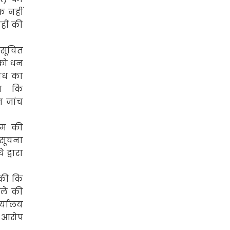
धक नहीं
हीं की
ुसूचित
 को धन
राध का
न कि
न जांच
यम
की
 सूचना
 द्वारा
 की कि
मले की
्यालय
ा आरोप