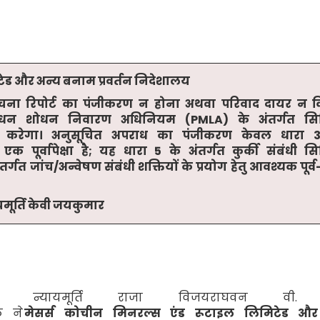
टेड और अन्य बनाम प्रवर्तन निदेशालय
 सूचना रिपोर्ट का पंजीकरण न होना अथवा परिवाद दायर न 
धन शोधन निवारण अधिनियम (
PMLA)
के अंतर्गत स
नहीं करेगा। अनुसूचित अपराध का पंजीकरण केवल धारा
एक पूर्वापेक्षा है
;
यह धारा
5
के अंतर्गत कुर्की
संबंधी स
ंतर्गत जांच/अन्वेषण संबंधी शक्तियों के प्रयोग हेतु आवश्यक पूर्व
यमूर्ति केवी जयकुमार
 न्यायमूर्ति राजा विजयराघवन वी
ठ ने
मेसर्स कोचीन मिनरल्स एंड रूटाइल लिमिटेड और