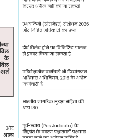
अधिनियम अन्वेषण अवधि बढ़ाने के
विरुद्ध अपील नहीं की जा सकती
उभयलिंगी (ट्रांसजेंडर) संशोधन 2026
और निहित अधिकारों का प्रश्न
किया
दीर्घ विलंब होने पर विनिर्दिष्ट पालन
िविल
से इंकार किया जा सकता है
3
के
िविल
-शर्त
परिवीक्षाधीन कर्मचारी भी दिव्यांगजन
अधिकार अधिनियम, 2016 के अधीन
'कर्मचारी' है
भारतीय नागरिक सुरक्षा संहिता की
धारा 180
पूर्व-न्याय (Res Judicata) के
. और
सिद्धांत के कारण पश्चातवर्ती पक्षकार
 अन्य