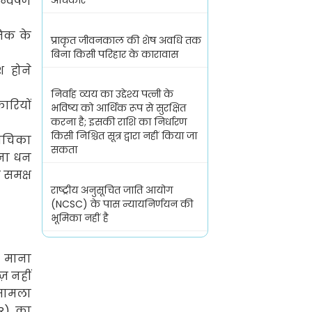
न्वेषण
अधिकार
िक के
प्राकृत जीवनकाल की शेष अवधि तक
बिना किसी परिहार के कारावास
श होने
निर्वाह व्यय का उद्देश्य पत्नी के
ारियों
भविष्य को आर्थिक रूप से सुरक्षित
करना है; इसकी राशि का निर्धारण
किसी निश्चित सूत्र द्वारा नहीं किया जा
याचिका
सकता
रना धन
 समक्ष
राष्ट्रीय अनुसूचित जाति आयोग
(NCSC) के पास न्यायनिर्णयन की
भूमिका नहीं है
 माना
ेज़ नहीं
 मामला
IR)
का