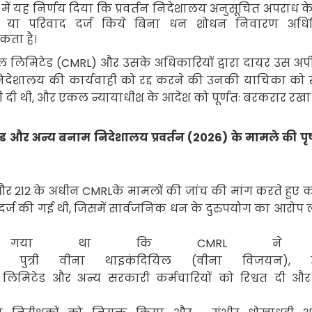
में यह निर्णय दिया कि प्रवर्तन निदेशालय अनुसूचित अपराध के
ना या परिवाद दर्ज किये
बिना धन शोधन निवारण अधि
कता है।
ल लिमिटेड (
CMRL
) और उसके अधिकारियों द्वारा दायर उस अ
न निदेशालय
की कार्यवाही को रद्द करने की उनकी याचिका को
 दी थी
,
और एकल न्यायाधीश के आदेश को पूर्णतः बरकरार रखा
ड और अन्य बनाम निदेशालय प्रवर्तन (
2026)
के मामले की पृष
और
212
के अधीन
CMRL
के मामलों की जांच की मांग करते हुए कॉर
दर्ज की गई थी
,
जिसमें सार्वजनिक धन के दुरुपयोग का आरोप
या गया था कि
CMRL
ने प
की पुत्री वीना थाइकंदियिल (वीना विजयन)
,
ट लिमिटेड और अन्य सरकारी कर्मचारियों को रिश्वत दी औ