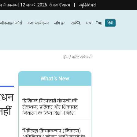
|
 | 12 जनवरी 2026 से कक्षाएँ आरंभ
ज्यूडिशियरी की तैयारी अब हिंदी माध्यम में! दृष्टि 
ऑनलाइन कोर्स
कक्षा कार्यक्रम
लॉग इन
सर्च
भाषा:
Eng
हिंदी
होम
/ करेंट अफेयर्स
What's New
शोधन
डिजिटल गिरफ्तारी घोटालों की
रोकथाम, प्रतिकर और शिकायत
हीं
निवारण के लिये दिशा-निर्देश
धिविरुद्ध क्रियाकलाप (निवारण)