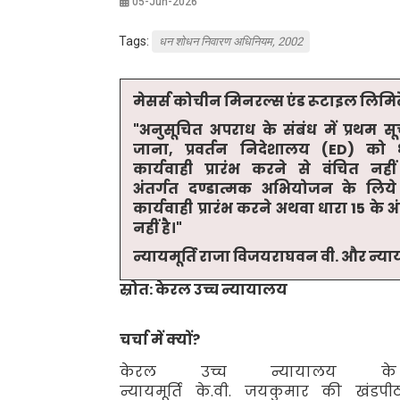
05-Jun-2026
Tags:
धन शोधन निवारण अधिनियम, 2002
मेसर्स कोचीन मिनरल्स एंड रूटाइल लिमि
"
अनुसूचित अपराध के संबंध में प्रथम
जाना
,
प्रवर्तन निदेशालय (
ED)
को 
कार्यवाही प्रारंभ करने से वंचित 
अंतर्गत दण्डात्मक अभियोजन
के लिये 
कार्यवाही प्रारंभ करने अथवा धारा
15
के अ
नहीं है
।"
न्यायमूर्ति राजा विजयराघवन वी. और न्या
स्रोत: केरल उच्च न्यायालय
चर्चा में क्यों
?
केरल उच्च न्यायालय के
न्यायमूर्ति के.वी. जयकुमार की खंडपी