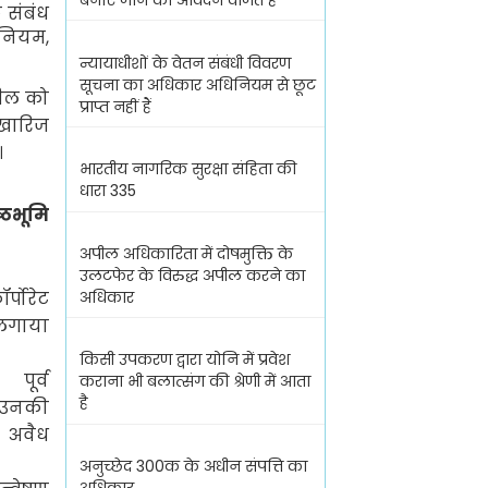
बनाए जाने का आवेदन वर्जित है
 संबंध
नियम
,
न्यायाधीशों के वेतन संबंधी विवरण
सूचना का अधिकार अधिनियम से छूट
पील को
प्राप्त नहीं हैं
 खारिज
।
भारतीय नागरिक सुरक्षा संहिता की
धारा 335
्ठभूमि
अपील अधिकारिता में दोषमुक्ति के
उलटफेर के विरुद्ध अपील करने का
्पोरेट
अधिकार
 लगाया
किसी उपकरण द्वारा योनि में प्रवेश
ूर्व
कराना भी बलात्संग की श्रेणी में आता
है
उनकी
र अवैध
अनुच्छेद 300क के अधीन संपत्ति का