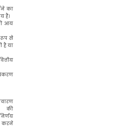
ाने का
 हैं।
 की आय
रूप से
 है या
वित्तीय
ाधिकरण
िवारण
की
िर्णय
्त करने