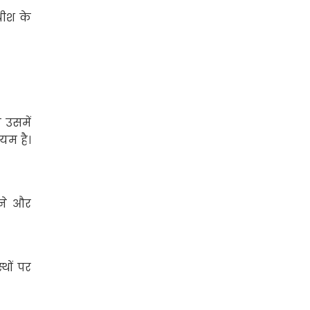
ीश के
 उसमें
यम है।
रने और
्थों पर