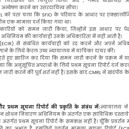
न निरीक्षकों को नियुक्त किया और
,
गंभीर धोखाधड़ी अ
अन्वेषण करने का उत्तरदायित्त्व सौंपा।
RL
को पता चला कि
SFIO
के
परिवाद के आधार पर एक्सालॉज
ीन एक मामला दर्ज किया गया था।
िकारियों को समन जारी किया
,
जिन्होंने इस आधार पर पे
ण अधिनियम
की कार्यवाही उनके अधिकारिता में नहीं आती है।
(ECIR)
से संबंधित कार्यवाही को रद्द करने और अपने अधिक
ाने के लिये केरल उच्च न्यायालय में याचिका दायर की।
 हुए खारिज कर दिया कि समन जारी करने के प्रक्रम में 
ा कि अनुसूचित अपराधों के लिये
प्रथम सूचना रिपोर्ट दर्ज क
ी करने की पूर्व शर्त नहीं है। इसके बाद
CMRL
ने खंडपीठ के
र प्रथम सूचना रिपोर्ट की प्रकृति के संबंध में:
न्यायालय ने
न शोधन निवारण अधिनियम के अंतर्गत एक सांविधिक
दस्ताव
 अंतर्गत प्रथम सूचना रिपोर्ट के समकक्ष नहीं है। चूँकि
प्रवर्तन
ृति का अभाव है
,
इसलिये
प्रवर्तन मामला सूचना रिपोर्ट (
EC