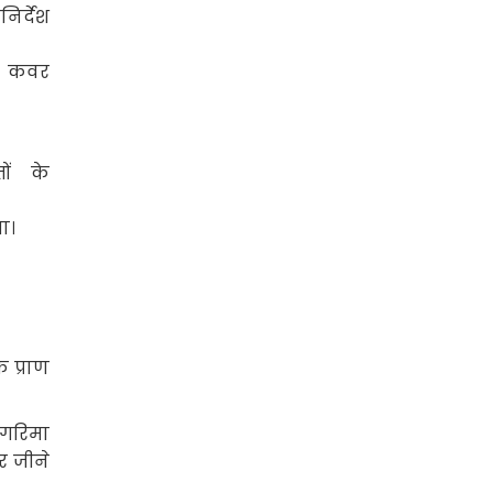
निर्देश
को कवर
ों के
ा।
े प्राण
गरिमा
और जीने