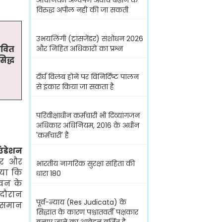
अधिनियम अन्वेषण अवधि बढ़ाने के
विरुद्ध अपील नहीं की जा सकती
उभयलिंगी (ट्रांसजेंडर) संशोधन 2026
और निहित अधिकारों का प्रश्न
ीवित
िद्ध
दीर्घ विलंब होने पर विनिर्दिष्ट पालन
से इंकार किया जा सकता है
परिवीक्षाधीन कर्मचारी भी दिव्यांगजन
अधिकार अधिनियम, 2016 के अधीन
'कर्मचारी' है
ंडेशन
यर
और
भारतीय नागरिक सुरक्षा संहिता की
गया कि
धारा 180
ीवन के
दौरान
पूर्व-न्याय (Res Judicata) के
क समान
सिद्धांत के कारण पश्चातवर्ती पक्षकार