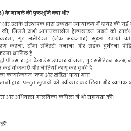
6)
के मामले की पृष्ठभूमि क्या थी
?
र उसके संस्थापक द्वारा उच्चतम न्यायालय में दायर की गई 
ग की
,
जिनमें सभी आपातकालीन हेल्पलाइन नंबरों को सार्
 करना
,
गुड समैरिटन
' (
नेक मददगार) सुरक्षा उपायों को
ीकरण करना
,
ट्रॉमा रजिस्ट्री बनाना और सड़क दुर्घटना पीड़ि
करना शामिल है।
ही पी
.
एम
.
राहत कैशलेस उपचार योजना
,
गुड समैरिटन रूल्स
,
ित कई योजनाएँ और नीतियाँ लागू कर चुकी है।
ें इसका कार्यान्वयन "कम और खंडित" पाया गया।
नी द्वारा प्रस्तुत सुझावों को स्वीकार कर लिया और व्यापक 
थ लूथरा और अधिवक्ता मालविका कपिला ने भी सहायता की।
कीं: