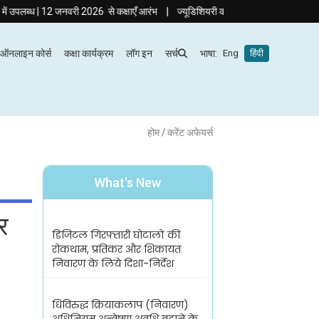
|
| 12 जनवरी 2026 से कक्षाएँ आरंभ
ज्यूडिशियरी की तैयारी अब हिंदी माध्यम में! दृष्टि ज्
ऑनलाइन कोर्स
कक्षा कार्यक्रम
लॉग इन
सर्च
भाषा:
Eng
हिंदी
होम
/ करेंट अफेयर्स
What's New
र
डिजिटल गिरफ्तारी घोटालों की
रोकथाम, प्रतिकर और शिकायत
निवारण के लिये दिशा-निर्देश
धिविरुद्ध क्रियाकलाप (निवारण)