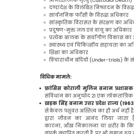
अभिरक्षात्मक मृत्यु (
Custodial Death)
दण्डादेश के विलंबित निष्पादन के विरु
सार्वजनिक फाँसी के विरुद्ध अधिकार
सांस्कृतिक विरासत के संरक्षण का अध
प्रदूषण-मुक्त जल एवं वायु का अधिकार
प्रत्येक बालक के सर्वांगीण विकास क
स्वास्थ्य एवं चिकित्सीय सहायता का 
शिक्षा का अधिकार
विचाराधीन बंदियों (
Under-trials)
के स
विधिक मामले:
फ्रांसिस कोराली मुलिन बनाम प्रशासक
संविधान का अनुच्छेद
21
एक लोकतांत्रिक स
खड़क
सिंह बनाम उत्तर प्रदेश राज्य (
196
से
केवल पशुवत अस्तित्व का ही अर्थ नहीं है
द्वारा जीवन का आनंद लिया जाता है
काटना
,
आँख
निकालना या शरीर के किस
संपर्क स्थापित करती है
,
पर भी समान रूप से