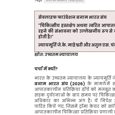
भारत का संविधान, 1950 (COI)
सेवलाइफ फाउंडेशन बनाम भारत संघ
"
चिकित्सीय हस्तक्षेप अथवा त्वरित आपात
रहने की संभावना को उल्लेखनीय रूप से क
होती है
।"
न्यायमूर्ति जे
.
के
.
माहेश्वरी और अतुल एस
.
चं
स्रोत: उच्चतम
न्यायालय
चर्चा में क्यों
?
भारत के उच्चतम न्यायालय के न्यायमूर्ति ज
बनाम भारत संघ (
2026)
के मामले
में 
आपातकालीन प्रतिक्रिया ढाँचे को मजबूत क
सड़क दुर्घटनाओं के बाद समय पर चिकित्सा 
अधिकार का अभिन्न अंग है। ये निदेश
पारित किये गए
,
जिसमें ट्रॉमा केयर
को सां
आपातकालीन चिकित्सा प्रतिक्रिया प्रणाली