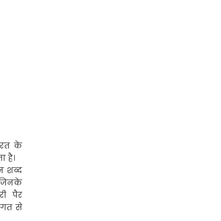
रत के
ा है।
न शब्द
ै जिनके
ी पैर
जगत से