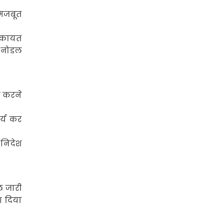
 मजबूत
शिकायत
 नोडल
त करने
्य कर
निदेश
ल जारी
श दिया