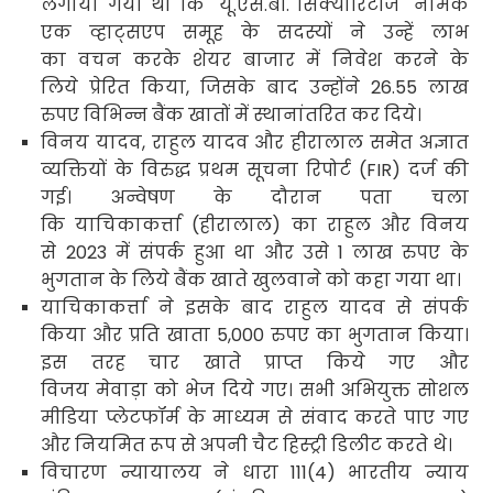
लगाया गया था कि "यू
.
एस
.
बी
.
सिक्योरिटीज" नामक
एक व्हाट्सएप समूह के सदस्यों ने उन्हें लाभ
का वचन करके शेयर बाजार में निवेश करने के
लिये प्रेरित किया
,
जिसके बाद उन्होंने
26.55
लाख
रुपए विभिन्न बैंक खातों में स्थानांतरित कर दिये
।
विनय यादव
,
राहुल यादव और हीरालाल समेत अज्ञात
व्यक्तियों के विरुद्ध
प्रथम सूचना रिपोर्ट (
FIR)
दर्ज की
गई। अन्वेषण के दौरान पता चला
कि याचिकाकर्त्ता (हीरालाल) का राहुल और विनय
से
2023
में संपर्क हुआ था और उसे
1
लाख रुपए के
भुगतान के लिये बैंक खाते खुलवाने को कहा गया था।
याचिकाकर्त्ता ने इसके बाद राहुल यादव से संपर्क
किया और प्रति खाता
5,000
रुपए का भुगतान किया।
इस तरह चार खाते प्राप्त किये गए और
विजय मेवाड़ा को भेज दिये गए। सभी अभियुक्त सोशल
मीडिया प्लेटफॉर्म के माध्यम से संवाद करते पाए गए
और नियमित रूप से अपनी चैट हिस्ट्री डिलीट करते थे।
विचारण न्यायालय ने धारा
111(4)
भारतीय न्याय