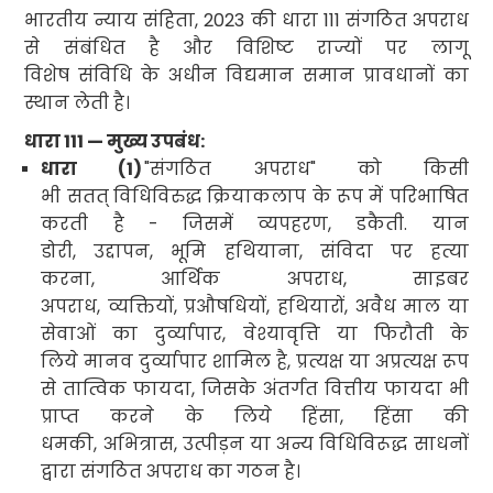
भारतीय न्याय संहिता
, 2023
की धारा
111
संगठित अपराध
से संबंधित है और विशिष्ट राज्यों पर लागू
विशेष संविधि के अधीन
विद्यमान समान प्रावधानों का
स्थान लेती है।
धारा
111 —
मुख्य उपबंध
:
धारा (
1)
"
संगठित अपराध" को किसी
भी सतत्
विधिविरुद्ध
क्रियाकलाप के रूप में परिभाषित
करती है - जिसमें व्यपहरण
,
डकैती. यान
डोरी
,
उद्दापन
,
भूमि हथियाना
,
संविदा पर हत्या
करना
,
आर्थिक अपराध
,
साइबर
अपराध
,
व्यक्तियों
,
प्रऔषधियों
,
हथियारों
,
अवैध माल या
सेवाओं का दुर्व्यापार
,
वेश्यावृत्ति या फिरौती के
लिये मानव दुर्व्यापार शामिल है
,
प्रत्यक्ष या अप्रत्यक्ष रूप
से तात्विक फायदा
,
जिसके अंतर्गत वित्तीय फायदा भी
प्राप्त करने के लिये हिंसा
,
हिंसा की
धमकी
,
अभित्रास
,
उत्पीड़न या अन्य विधिविरूद्ध साधनों
द्वारा संगठित अपराध का गठन है
।