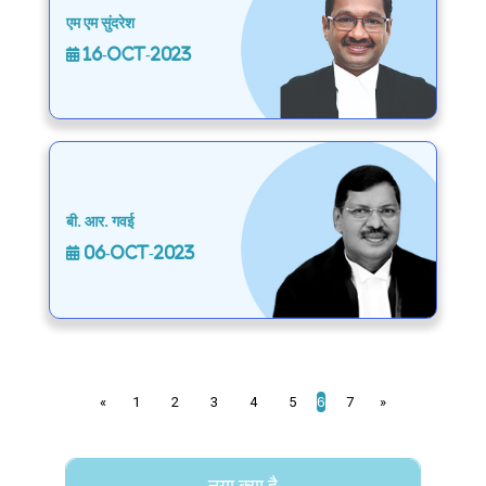
एम एम सुंदरेश
16-Oct-2023
बी. आर. गवई
06-Oct-2023
6
«
1
2
3
4
5
7
»
नया क्या है