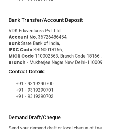
Bank Transfer/Account Deposit
VDK Eduventures Pvt. Ltd.
Account No.
36726486454,
Bank
State Bank of India,
IFSC Code
SBIN0018166,
MICR Code
110002563, Branch Code 18166 ,
Branch
- Mukherjee Nagar New Delhi-110009
Contact Details:
+91 - 9319290700
+91 - 9319290701
+91 - 9319290702
Demand Draft/Cheque
Send your demand draft or local cheque of fee