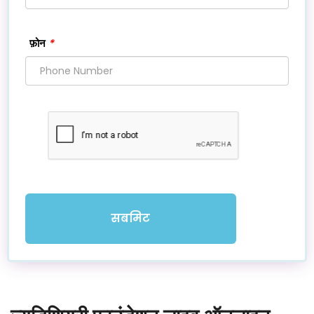
*
फ़ोन