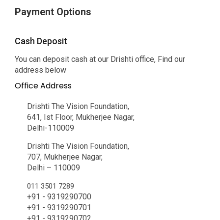
Payment Options
Cash Deposit
You can deposit cash at our Drishti office, Find our
address below
Office Address
Drishti The Vision Foundation,
641, Ist Floor, Mukherjee Nagar,
Delhi-110009
Drishti The Vision Foundation,
707, Mukherjee Nagar,
Delhi – 110009
011 3501 7289
+91 - 9319290700
+91 - 9319290701
+91 - 9319290702