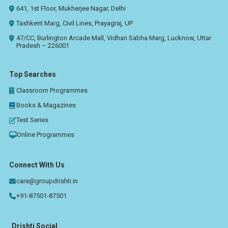
641, 1st Floor, Mukherjee Nagar, Delhi
Tashkent Marg, Civil Lines, Prayagraj, UP
47/CC, Burlington Arcade Mall, Vidhan Sabha Marg, Lucknow, Uttar
Pradesh – 226001
Top Searches
Classroom Programmes
Books & Magazines
Test Series
Online Programmes
Connect With Us
care@groupdrishti.in
+91-87501-87501
Drishti Social