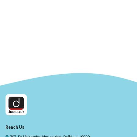
Reach Us
707, Dr Mukherjee Nagar, New Delhi – 110009