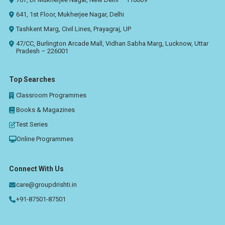
641, 1st Floor, Mukherjee Nagar, Delhi
Tashkent Marg, Civil Lines, Prayagraj, UP
47/CC, Burlington Arcade Mall, Vidhan Sabha Marg, Lucknow, Uttar
Pradesh – 226001
Top Searches
Classroom Programmes
Books & Magazines
Test Series
Online Programmes
Connect With Us
care@groupdrishti.in
+91-87501-87501