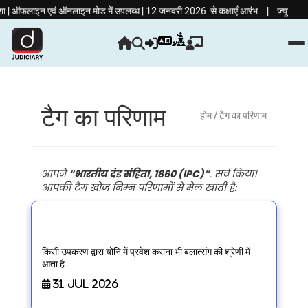
|
| ऑफलाइन एवं ऑनलाइन मोड में उपलब्ध | 12 जनवरी 2026 से कक्षाएँ आरंभ
ज्यूडिशियरी की
टैग का परिणाम
होम
/ टैग का परिणाम
आपने
“भारतीय दंड संहिता, 1860 (IPC)”
. सर्च किया।
आपकी टैग खोज निम्न परिणामों से मेल खाती है:
किसी उपकरण द्वारा योनि में प्रवेश कराना भी बलात्संग की श्रेणी में
आता है
31-Jul-2026