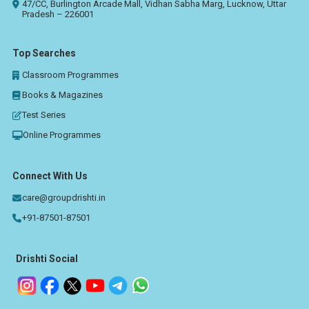
47/CC, Burlington Arcade Mall, Vidhan Sabha Marg, Lucknow, Uttar
Pradesh – 226001
Top Searches
Classroom Programmes
Books & Magazines
Test Series
Online Programmes
Connect With Us
care@groupdrishti.in
+91-87501-87501
Drishti Social