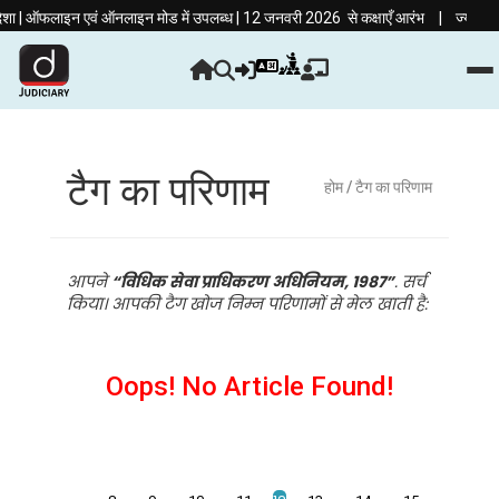
|
शा | ऑफलाइन एवं ऑनलाइन मोड में उपलब्ध | 12 जनवरी 2026 से कक्षाएँ आरंभ
ज्यूडिशियरी 
टैग का परिणाम
होम
/ टैग का परिणाम
आपने
“विधिक सेवा प्राधिकरण अधिनियम, 1987”
. सर्च
किया। आपकी टैग खोज निम्न परिणामों से मेल खाती है:
Oops! No Article Found!