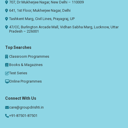
707, Dr Mukherjee Nagar, New Delhi – 110009
641, 1st Floor, Mukherjee Nagar, Delhi
Tashkent Marg, Civil Lines, Prayagraj, UP
47/CC, Burlington Arcade Mall, Vidhan Sabha Marg, Lucknow, Uttar
Pradesh – 226001
Top Searches
Classroom Programmes
Books & Magazines
Test Series
Online Programmes
Connect With Us
care@groupdrishti.in
+91-87501-87501