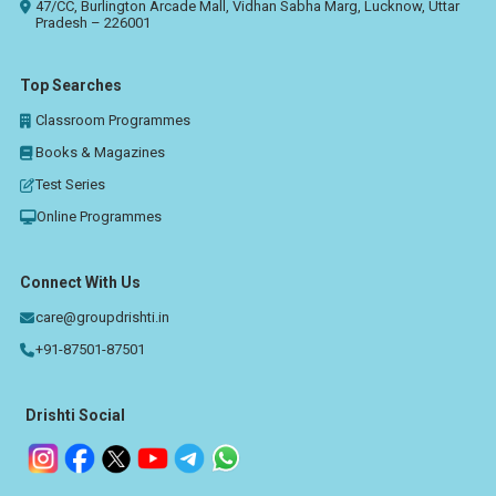
47/CC, Burlington Arcade Mall, Vidhan Sabha Marg, Lucknow, Uttar
Pradesh – 226001
Top Searches
Classroom Programmes
Books & Magazines
Test Series
Online Programmes
Connect With Us
care@groupdrishti.in
+91-87501-87501
Drishti Social