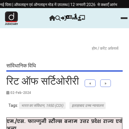
|
ई दिशा | ऑफलाइन एवं ऑनलाइन मोड में उपलब्ध | 12 जनवरी 2026 से कक्षाएँ आरंभ
ज्यूडिशि
होम
/ करेंट अफेयर्स
सांविधानिक विधि
रिट ऑफ सर्टिओरीरी
«
»
02-Feb-2024
Tags:
भारत का संविधान, 1950 (COI)
इलाहाबाद उच्च न्यायालय
एम./एस. फाल्गुनी स्टील्स बनाम उत्तर प्रदेश राज्य एवं
अन्य