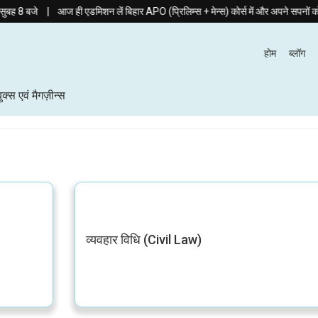
|
े
आज ही एडमिशन लें बिहार APO (प्रिलिम्स + मेन्स) कोर्स में और अपने सपनों को दे नई 
होम
ब्लॉग
बुक्स एवं मैगज़ीन्स
व्यवहार विधि (Civil Law)