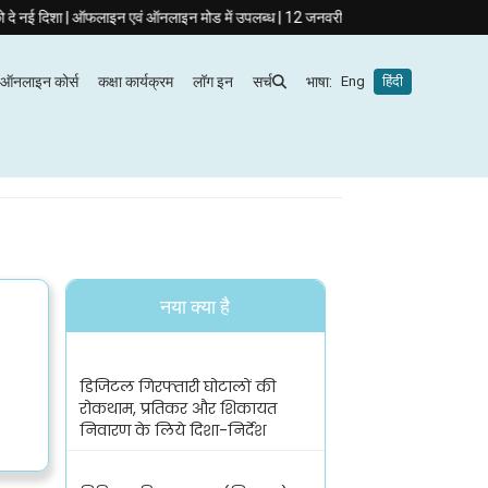
|
दिशा | ऑफलाइन एवं ऑनलाइन मोड में उपलब्ध | 12 जनवरी 2026 से कक्षाएँ आरंभ
ज्यूडिशिय
ऑनलाइन कोर्स
कक्षा कार्यक्रम
लॉग इन
सर्च
भाषा:
Eng
हिंदी
होम
/ बेयर एक्ट
नया क्या है
डिजिटल गिरफ्तारी घोटालों की
रोकथाम, प्रतिकर और शिकायत
निवारण के लिये दिशा-निर्देश