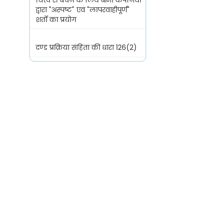
द्वारा "अस्पष्ट" एवं "लापरवाहीपूर्ण"
शर्तों का प्रयोग
दण्ड प्रक्रिया संहिता की धारा 126(2)