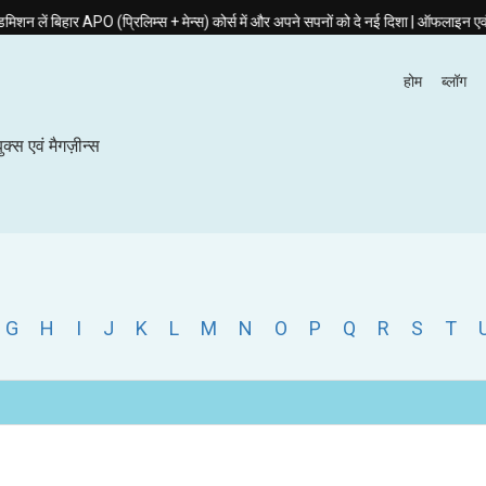
ार APO (प्रिलिम्स + मेन्स) कोर्स में और अपने सपनों को दे नई दिशा | ऑफलाइन एवं ऑनलाइन 
होम
ब्लॉग
बुक्स एवं मैगज़ीन्स
G
H
I
J
K
L
M
N
O
P
Q
R
S
T