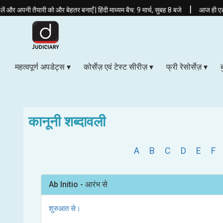
|
ैयारी को और बेहतर बनाएँ | हिंदी माध्यम बैच: 9 मार्च, सुबह 8 बजे
आज ही एडमिशन लें बिह
महत्वपूर्ण अपडेट्स
कोर्सेज़ एवं टेस्ट सीरीज़
फ्री रेसोर्सेज़
कानूनी शब्दावली
A
B
C
D
E
F
Ab Initio - आरंभ से
शुरुआत से।