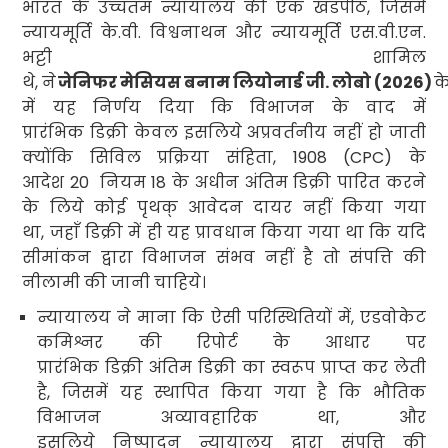
भारत के उच्चतम न्यायालय की एक खंडपीठ
,
जिसमें
न्यायमूर्ति के.वी. विश्वनाथन और न्यायमूर्ति एस.वी.एन.
भट्टी शामिल
थे
,
ने
जेनिफर मेसियस बनाम लियोनार्ड जी. लोबो (
2026)
क
में यह निर्णय दिया कि विभाजन के वाद में
प्रारंभिक डिक्री केवल इसलिये अप्रवर्तनीय नहीं हो जाती
क्योंकि सिविल प्रक्रिया संहिता
, 1908 (CPC
) के
आदेश
20
नियम
18
के अधीन अंतिम डिक्री पारित करने
के लिये कोई पृथक् आवेदन दायर नहीं किया गया
था
,
जहाँ डिक्री में ही यह प्रावधान
किया गया था कि यदि
सीमांकन द्वारा विभाजन संभव नहीं है तो संपत्ति की
नीलामी की जानी चाहिये
।
न्यायालय ने माना कि ऐसी परिस्थितियों में
,
एडवोकेट
कमिश्नर की रिपोर्ट के आधार पर
प्रारंभिक डिक्री अंतिम डिक्री का स्वरूप प्राप्त कर लेती
है
,
जिसमें यह स्थापित किया गया है कि भौतिक
विभाजन अव्यावहारिक था
,
और
इसलिये निष्पादन न्यायालय द्वारा संपत्ति की