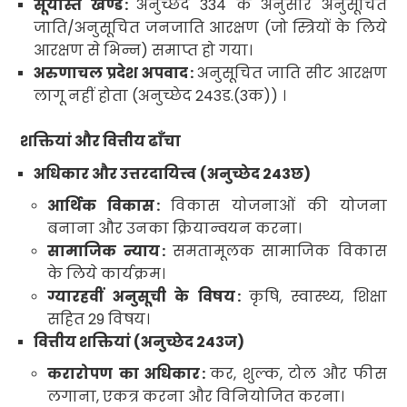
सूर्यास्त खण्ड
:
अनुच्छेद
334
के अनुसार अनुसूचित
जाति/अनुसूचित जनजाति आरक्षण (जो स्त्रियों के लिये
आरक्षण से भिन्न) समाप्त हो गया
।
अरुणाचल प्रदेश अपवाद
:
अनुसूचित जाति सीट आरक्षण
लागू नहीं होता (अनुच्छेद
243
ड.
(3
क
)) ।
शक्तियां और वित्तीय ढाँचा
अधिकार और उत्तरदायित्त्व
(अनुच्छेद
243
छ
)
आर्थिक विकास
:
विकास योजनाओं की योजना
बनाना और उनका क्रियान्वयन करना
।
सामाजिक न्याय
:
समतामूलक सामाजिक विकास
के लिये कार्यक्रम
।
ग्यारहवीं अनुसूची के विषय
:
कृषि
,
स्वास्थ्य
,
शिक्षा
सहित
29
विषय
।
वित्तीय शक्तियां (अनुच्छेद
243
ज
)
करारोपण
का अधिकार
:
कर
,
शुल्क
,
टोल और फीस
लगाना
,
एकत्र करना और विनियोजित करना
।