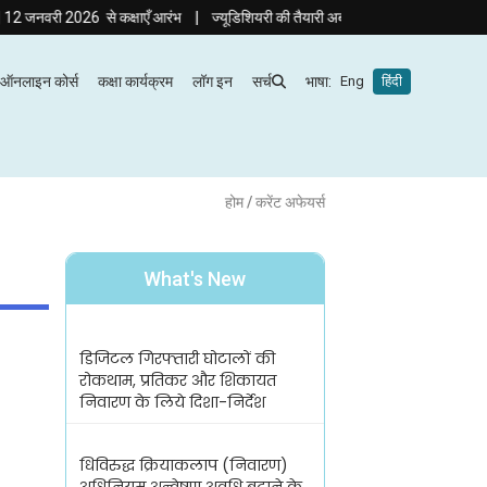
|
2026 से कक्षाएँ आरंभ
ज्यूडिशियरी की तैयारी अब हिंदी माध्यम में! दृष्टि ज्यूडिशियरी क
ऑनलाइन कोर्स
कक्षा कार्यक्रम
लॉग इन
सर्च
भाषा:
Eng
हिंदी
होम
/ करेंट अफेयर्स
What's New
डिजिटल गिरफ्तारी घोटालों की
रोकथाम, प्रतिकर और शिकायत
निवारण के लिये दिशा-निर्देश
धिविरुद्ध क्रियाकलाप (निवारण)