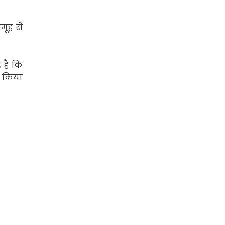
मूह से
 है कि
ण किया