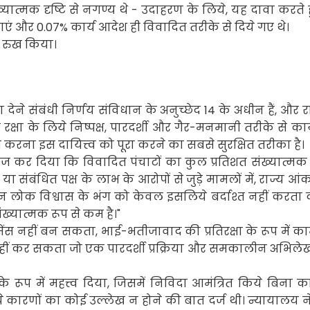
्यात्मक दृष्टि से नगण्य थे - उदाहरण के लिये
,
यह दावा करते 
ाएं और
0.07%
कार्य आदेश ही विवादित तरीके से दिये गए थे।
ा रुख किया।
देने संबंधी निर्णय संविधान के अनुच्छेद
14
के अधीन हैं
,
और रा
्षा के लिये निष्पक्ष
,
पारदर्शी और गैर-मनमानी तरीके से कार्
रित करना इस दायित्त्व को पूरा करने का सबसे सुरक्षित तरीका है।
रिज कर दिया कि विवादित पंचाटों का कुल प्रतिशत संख्यात्मक 
ा संबंधित पक्ष के लाभ के आरोपों से जुड़े मामलों में
,
राज्य आंक
न लोक विश्वास के भंग को केवल इसलिये बर्दाश्त नहीं करता क
ख्यात्मक रूप से कम है।"
सेंस नहीं बन सकता
,
भाई-भतीजावाद की प्रतिरक्षा के रूप में का
ं कर सकता जो एक पारदर्शी प्रक्रिया और समकालीन अभिलेखों 
के रूप में महत्त्व दिया
,
जिसमें निविदा आमंत्रित किये बिना कार्
ारणों का कोई उल्लेख न होने की बात दर्ज थी। न्यायालय ने