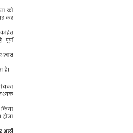
ता को
चार कर
ेंद्रित
 पूर्ण
अज्ञात
ा है।
िधायिका
आवश्यक
 किया
त होना
वर अली