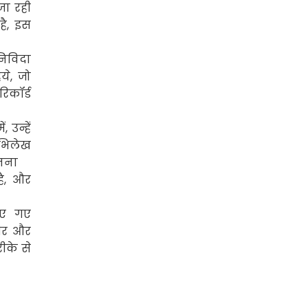
जा रही
है
,
इस
निविदा
ये
,
जो
िकॉर्ड
ें
,
उन्हें
अभिलेख
मानना
ै
,
और
ाए गए
भीर और
ीके से