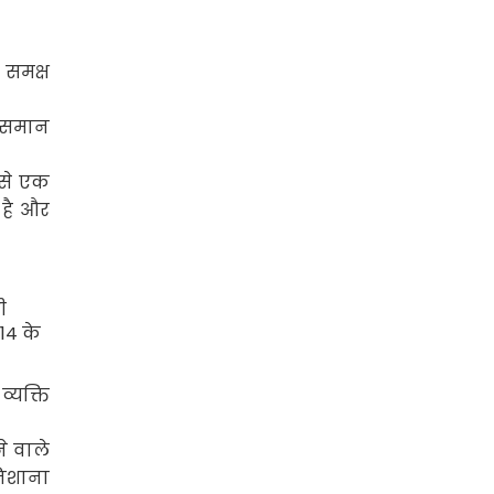
 समक्ष
 समान
ं से एक
 है और
ी
द
14
के
्यक्ति
े वाले
निशाना