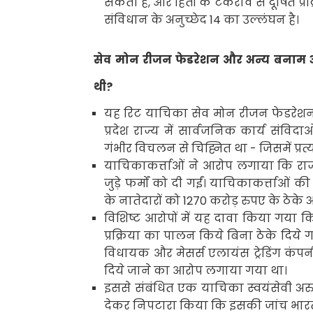
सकता है
,
और हितों के टकराव से दूषित प्
संविधान के अनुच्छेद
14
का उल्लंघन है।
सेव मोन रीजन फेडरेशन और अन्य बनाम अर
थी
?
यह रिट याचिका सेव मोन रीजन फेडरेशन 
प्रदेश राज्य में सार्वजनिक कार्य संव
गंभीर विचलन से चिह्नित था - जिसमें प्रत्य
याचिकाकर्त्ताओं ने आरोप लगाया कि राज्य
जुड़े फर्मों को दी गईं। याचिकाकर्त्ताओं 
के नातेदारों को
1270
करोड़ रुपए के ठेके 
विशिष्ट आरोपों में यह दावा किया गया कि 
प्रक्रिया का पालन किये बिना ठेके दिये ग
विधायक और मेसर्स एलायंस ट्रेडिंग कंपनी 
दिये जाने का आरोप लगाया गया था।
इससे संबंधित एक याचिका स्वयंसेवी अर
देकर निपटारा किया कि इसकी जांच भारत 