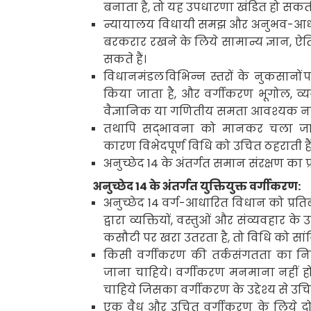
बनाता है
,
तो यह उपधारणा खंडित हो सकती
न्यायालय विधायी समझ और अनुभव-आधा
बरकरार रखने के लिये सामान्य ज्ञान
,
ऐत
सकते हैं।
विधानमंडल
विभिन्न स्तरों के नुकसानों
प
किया जाता है
,
और वर्गीकरण भूगोल
,
व्
वैज्ञानिक या गणितीय समता आवश्यक नहीं
तथापि सद्भावना को मानकर चला जा
कारण विभेदपूर्ण विधि को उचित ठहराती हैं
अनुच्छेद
14
के अंतर्गत समान संरक्षण का प
अनुच्छेद
14
के अंतर्गत युक्तियुक्त वर्गीकरण:
अनुच्छेद
14
वर्ग-आधारित विधान को प्रति
द्वारा व्यक्तियों
,
वस्तुओं और संव्यवहार के 
कसौटी पर खरा उतरता है
,
तो विधि को सा
किसी वर्गीकरण की तर्कसंगतता का निर
जाना चाहिये। वर्गीकरण मनमाना नहीं
चाहिये जिसका वर्गीकरण के उद्देश्य से उ
एक वैध और उचित वर्गीकरण के लिये दो शर