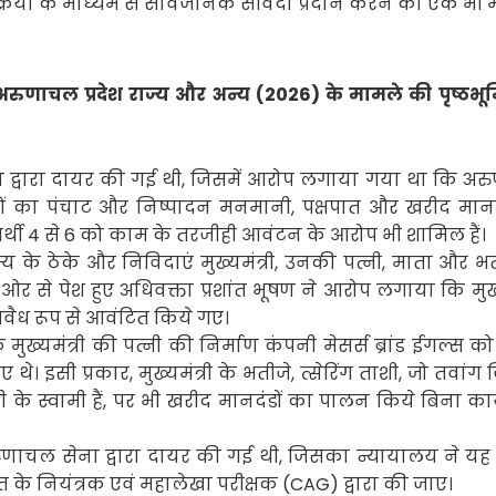
रक्रिया के माध्यम से सार्वजनिक संविदा प्रदान करने का एक भी
ुणाचल प्रदेश राज्य और अन्य (
2026)
के मामले की पृष्ठभूम
द्वारा दायर की गई थी
,
जिसमें आरोप लगाया गया था कि अर
िदाओं का पंचाट और निष्पादन मनमानी
,
पक्षपात और खरीद मानदं
र्थी
4
से
6
को काम के तरजीही आवंटन के आरोप भी शामिल हैं।
 के ठेके और निविदाएं मुख्यमंत्री
,
उनकी पत्नी
,
माता और भत
की ओर से पेश हुए अधिवक्ता प्रशांत भूषण ने आरोप लगाया कि मुख्
अवैध रूप से आवंटित किये गए।
मुख्यमंत्री की पत्नी की निर्माण कंपनी मेसर्स ब्रांड ईगल्स क
ए थे। इसी प्रकार
,
मुख्यमंत्री के भतीजे
,
त्सेरिंग ताशी
,
जो तवांग ज
के स्वामी हैं
,
पर भी खरीद मानदंडों का पालन किये बिना कार्
ुणाचल सेना द्वारा दायर की गई थी
,
जिसका न्यायालय ने यह
के नियंत्रक एवं महालेखा परीक्षक (
CAG
) द्वारा की जाए।