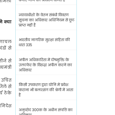
बनाए जाने का आवेदन वर्जित है
 मामला
न्यायाधीशों के वेतन संबंधी विवरण
सूचना का अधिकार अधिनियम से छूट
ि क्या
प्राप्त नहीं हैं
भारतीय नागरिक सुरक्षा संहिता की
ुणाचल
धारा 335
डों से
अपील अधिकारिता में दोषमुक्ति के
ीजे से
उलटफेर के विरुद्ध अपील करने का
यमंत्री
अधिकार
ो उचित
किसी उपकरण द्वारा योनि में प्रवेश
िले से
कराना भी बलात्संग की श्रेणी में आता
य ठेके
है
 निदेश
अनुच्छेद 300क के अधीन संपत्ति का