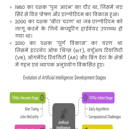
1980
का दशक "पुनः आरंभ" का दौर था
,
जिसमें नए
सिरे से वित्त पोषण और एल्गोरिदम का विकास हुआ।
2000
का दशक "बीटा चरण" था जब एल्गोरिदम को
लागू करने के लिये कंप्यूटिंग हार्डवेयर उपलब्ध हो
गया था।
2010
का दशक "पूर्ण विकास" का चरण था
जिसमें इंटरनेट ऑफ थिंग्स (
IoT),
वर्चुअल रियलिटी
(
VR),
ऑगमेंटेड रियलिटी (
AR)
और बिग डेटा के क्षेत्रों
में गहन एवं व्यापक अनुप्रयोग विकसित हुए
।