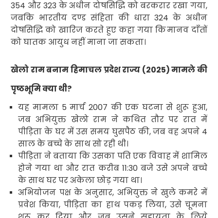
354
और
323
के अधीन दोषसिद्धि को बरकरार रखा गया
,
जबकि भारतीय दण्ड संहिता की धारा
324
के अधीन
दोषसिद्धि को खारिज करते हुए कहा गया कि
मानव दाँतों
को घातक आयुध
नहीं माना जा सकता।
खेलो राम बनाम हिमाचल प्रदेश राज्य (
2025)
मामले की
पृष्ठभूमि क्या थी
?
यह मामला
5
मार्च
2007
की एक घटना से शुरू हुआ
,
जब अभियुक्त खेलो राम ने कथित तौर पर रात में
पीड़िता के घर में उस समय घुसपैठ की
,
जब वह अपने
4
साल के बच्चे के साथ सो रही थी।
पीड़िता ने बताया कि उसका पति एक विवाह में शामिल
होने गया था और रात करीब
11:30
बजे उसे अपने बच्चे
के साथ घर पर अकेला छोड़ गया था।
अभियोजन पक्ष के अनुसार
,
अभियुक्त ने खुले कमरे में
प्रवेश किया
,
पीड़िता का हाथ पकड़ लिया
,
उसे चूमना
शुरू कर दिया और जब उसने सहायता के लिये