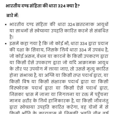
भारतीय दण्ड संहिता की धारा
324
क्या है
?
बारे में:
भारतीय दण्ड संहिता
की धारा
324
खतरनाक आयुधों
या साधनों से स्वेच्छया
उपहति
कारित करने से संबंधित
है।
इसमें कहा गया है कि जो कोई भी
,
धारा
334
द्वारा प्रदान
की दशा के सिवाय
,
जिसके लिये धारा
334
में उपबंध है
,
जो कोई असन
,
वेधन या काटने के किसी उपकरण द्वारा
या किसी ऐसे उपकरण द्वारा जो यदि आक्रामक आयुध
के तौर पर उपयोग में लाया जाए
,
तो उससे मृत्यु कारित
होना संभाव्य
है
,
या अग्नि या किसी तप्त पदार्थ द्वारा
,
या
किसी विष या किसी संक्षारक पदार्थ द्वारा या किसी
विस्फोटक पदार्थ द्वारा या किसी ऐसे पदार्थ द्वारा
,
जिसका श्वास में जाना या निगलना या रक्त में पहुँचना
मानव शरीर के लिये हानिकारक है
,
या किसी जीवजंतु
द्वारा स्वेच्छया उपहति कारित करेगा
,
वह दोनों में से
किसी भाँति के कारावास से
,
जिसकी अवधि तीन वर्ष