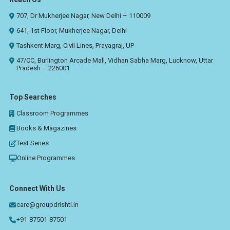
707, Dr Mukherjee Nagar, New Delhi – 110009
641, 1st Floor, Mukherjee Nagar, Delhi
Tashkent Marg, Civil Lines, Prayagraj, UP
47/CC, Burlington Arcade Mall, Vidhan Sabha Marg, Lucknow, Uttar
Pradesh – 226001
Top Searches
Classroom Programmes
Books & Magazines
Test Series
Online Programmes
Connect With Us
care@groupdrishti.in
+91-87501-87501