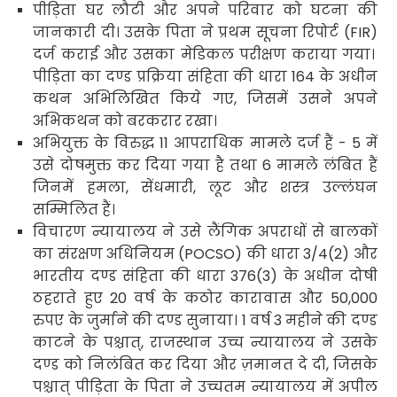
पीड़िता घर लौटी और अपने परिवार को घटना की
जानकारी दी। उसके पिता ने प्रथम सूचना रिपोर्ट (
FIR)
दर्ज कराई और उसका मेडिकल परीक्षण कराया गया।
पीड़िता का दण्ड प्रक्रिया संहिता की धारा
164
के अधीन
कथन अभिलिखित किये गए
,
जिसमें उसने अपने
अभिकथन को बरकरार रखा
।
अभियुक्त के विरुद्ध
11
आपराधिक मामले दर्ज हैं -
5
में
उसे दोषमुक्त कर दिया गया है तथा
6
मामले लंबित हैं
जिनमें हमला
,
सेंधमारी
,
लूट और शस्त्र उल्लंघन
सम्मिलित हैं।
विचारण न्यायालय ने उसे लैंगिक अपराधों से बालकों
का संरक्षण अधिनियम
(POCSO)
की धारा
3/4(2)
और
भारतीय दण्ड संहिता की धारा
376(3)
के अधीन दोषी
ठहराते हुए
20
वर्ष के कठोर कारावास और
50,000
रुपए के जुर्माने की दण्ड सुनाया
। 1
वर्ष
3
महीने की दण्ड
काटने के पश्चात्
,
राजस्थान उच्च न्यायालय ने उसके
दण्ड को निलंबित कर दिया और ज़मानत दे दी
,
जिसके
पश्चात् पीड़िता के पिता ने उच्चतम न्यायालय में अपील